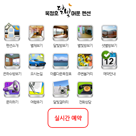
펜션소개
별채보기
달빛방보기
별빛방보기
샛별방보기
은하수방보기
오시는길
아름다운옥정호
주변볼거리
예약안내
문의하기
여행후기
달빛갤러리
전화상담
실시간 예약