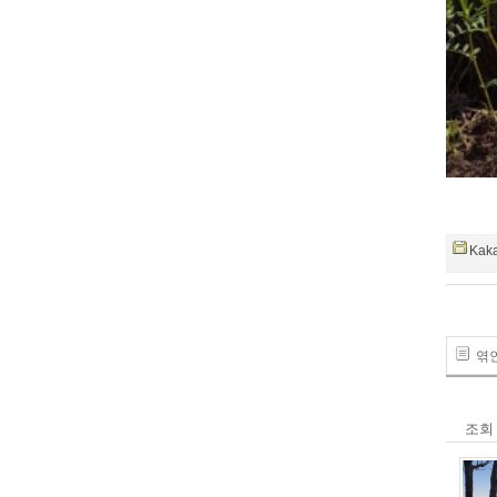
Kak
엮인글
조회