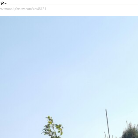
요~
ww.moonlightstay.com/xe/46131