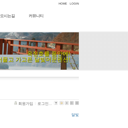
HOME
LOGIN
오시는길
커뮤니티
옥정호를 품안에!
머물고 가고픈 달빛머문펜션!
회원가입
로그인...
달빛