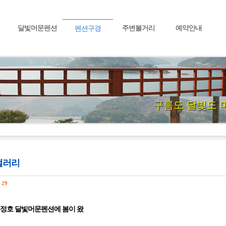
달빛머문펜션
주변볼거리
예약안내
펜션구경
구름도 달빛도 
갤러리
수
29
정호 달빛머문펜션에 봄이 왔