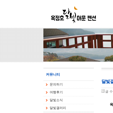
커뮤니티
달빛
문의하기
글 
여행후기
달빛소식
옥
달빛갤러리