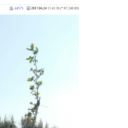
44575
2017.04.24
11:41:59 (*.87.248.89)