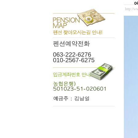
어
http://w
펜션예약전화
063-222-6276
010-2567-6275