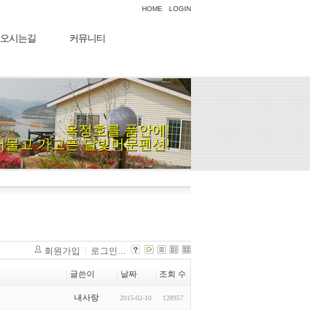
HOME
LOGIN
오시는길
커뮤니티
옥정호를 품안에!
머물고 가고픈 달빛머문펜션!
회원가입
로그인...
글쓴이
날짜
조회 수
내사랑
2015-02-10
128957