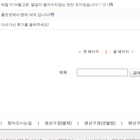
며칠 더 머물고픈..발길이 떨어지지않는 멋진 곳이었습니다♡
1
좋은곳에서 편히 쉬어 갑니다!
다녀가신 후기를 올려주세요!
첫 페이지
끝 페이지
1
제목
|
찾아오시는길
|
펜션구경(별채)
|
펜션구경(샛별방)
|
펜션구