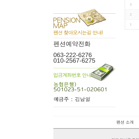
3
2
1
펜션예약전화
063-222-6276
010-2567-6275
펜션 소개