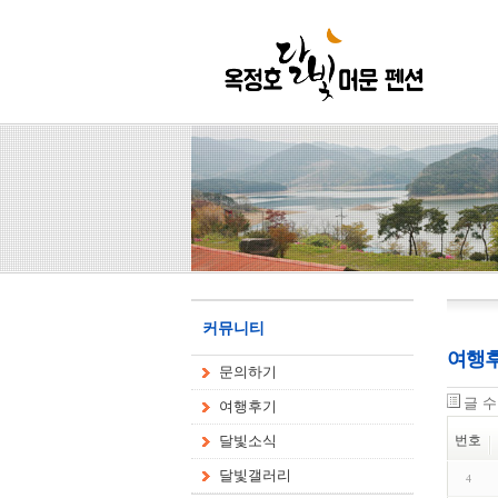
커뮤니티
여행
문의하기
글 
여행후기
달빛소식
번호
달빛갤러리
4