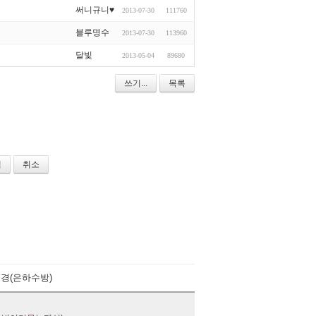
써니규니♥
2013-07-30
111760
블루명수
2013-07-30
113960
달빛
2013-05-04
89680
쓰기...
목록
취소
경(은하수방)