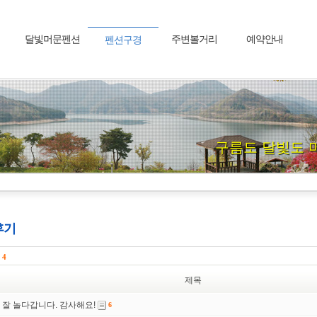
달빛머문펜션
주변볼거리
예약안내
펜션구경
구름도 달빛도 
후기
수
4
제목
잘 놀다갑니다. 감사해요!
6