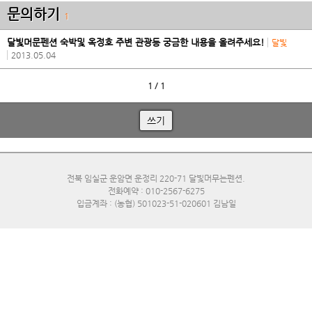
문의하기
1
달빛머문펜션 숙박및 옥정호 주변 관광등 궁금한 내용을 올려주세요!
달빛
2013.05.04
1 / 1
쓰기
전북 임실군 운암면 운정리 220-71 달빛머무는펜션.
전화예약 : 010-2567-6275
입금계좌 : (농협) 501023-51-020601 김남일