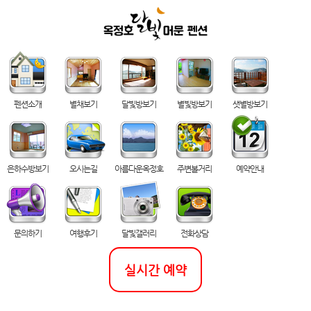
펜션소개
별채보기
달빛방보기
별빛방보기
샛별방보기
은하수방보기
오시는길
아름다운옥정호
주변볼거리
예약안내
문의하기
여행후기
달빛갤러리
전화상담
실시간 예약