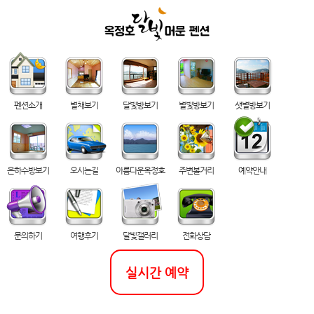
펜션소개
별채보기
달빛방보기
별빛방보기
샛별방보기
은하수방보기
오시는길
아름다운옥정호
주변볼거리
예약안내
문의하기
여행후기
달빛갤러리
전화상담
실시간 예약