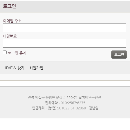
로그인
이메일 주소
비밀번호
로그인 유지
로그인
ID/PW 찾기
회원가입
전북 임실군 운암면 운정리 220-71 달빛머무는펜션.
전화예약 : 010-2567-6275
입금계좌 : (농협) 501023-51-020601 김남일