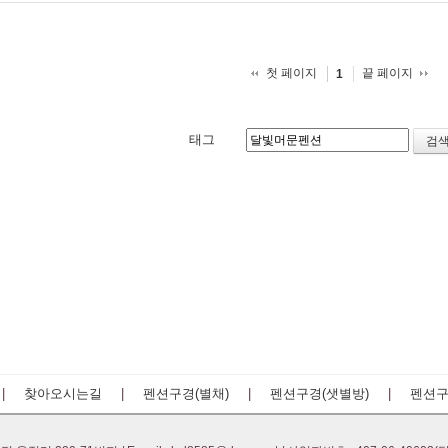
첫 페이지
끝 페이지
1
태그
|
찾아오시는길
|
펜션구경(별채)
|
펜션구경(샛별방)
|
펜션구