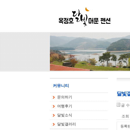
커뮤니티
달빛
문의하기
글 
여행후기
달빛소식
조회
달빛갤러리
등록된