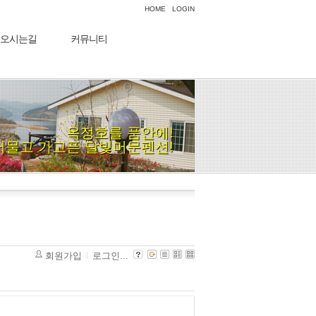
HOME
LOGIN
오시는길
커뮤니티
옥정호를 품안에!
머물고 가고픈 달빛머문펜션!
회원가입
로그인...