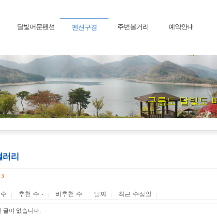
달빛머문펜션
주변볼거리
예약안내
펜션구경
구름도 달빛도 
갤러리
수
3
 수
추천 수
비추천 수
날짜
최근 수정일
 글이 없습니다.