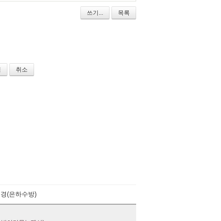
쓰기...
목록
취소
경(은하수방)