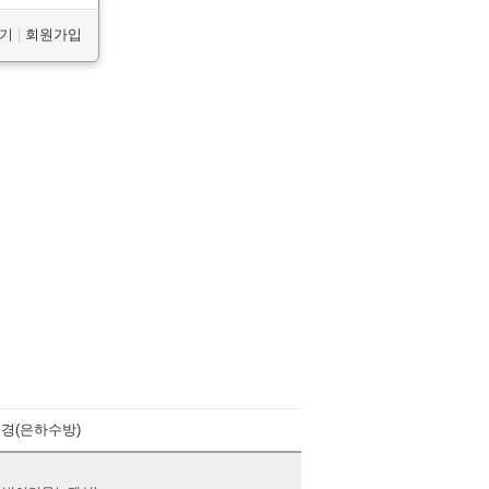
찾기
|
회원가입
경(은하수방)