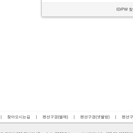
ID/PW 
|
찾아오시는길
|
펜션구경(별채)
|
펜션구경(샛별방)
|
펜션구