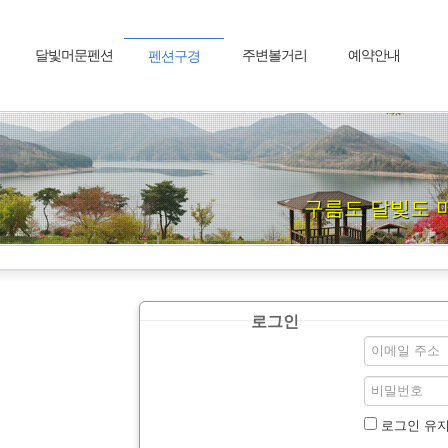
달빛머문펜션
주변볼거리
예약안내
펜션구경
구름도 달빛도 
로그인
로그인 유