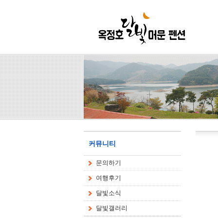
커뮤니티
문의하기
여행후기
달빛소식
달빛갤러리