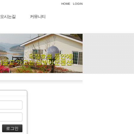
HOME
LOGIN
오시는길
커뮤니티
옥정호를 품안에!
머물고 가고픈 달빛머문펜션!
지