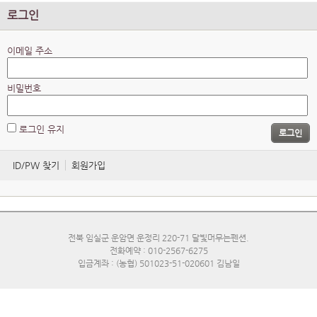
로그인
이메일 주소
비밀번호
로그인 유지
로그인
ID/PW 찾기
회원가입
전북 임실군 운암면 운정리 220-71 달빛머무는펜션.
전화예약 : 010-2567-6275
입금계좌 : (농협) 501023-51-020601 김남일