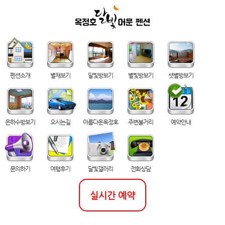
펜션소개
별채보기
달빛방보기
별빛방보기
샛별방보기
은하수방보기
오시는길
아름다운옥정호
주변볼거리
예약안내
문의하기
여행후기
달빛갤러리
전화상담
실시간 예약