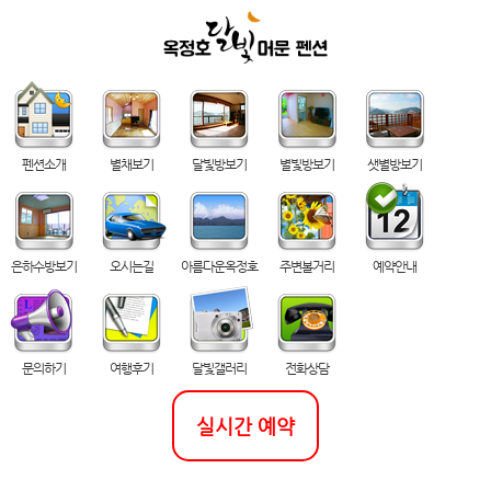
펜션소개
별채보기
달빛방보기
별빛방보기
샛별방보기
은하수방보기
오시는길
아름다운옥정호
주변볼거리
예약안내
문의하기
여행후기
달빛갤러리
전화상담
실시간 예약