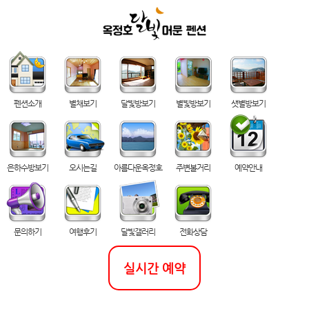
펜션소개
별채보기
달빛방보기
별빛방보기
샛별방보기
은하수방보기
오시는길
아름다운옥정호
주변볼거리
예약안내
문의하기
여행후기
달빛갤러리
전화상담
실시간 예약