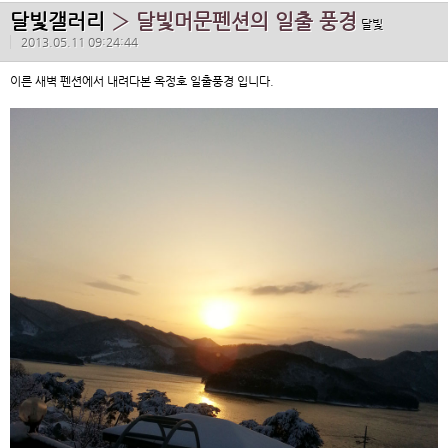
달빛갤러리
› 달빛머문펜션의 일출 풍경
달빛
2013.05.11 09:24:44
이른 새벽 펜션에서 내려다본 옥정호 일출풍경 입니다.