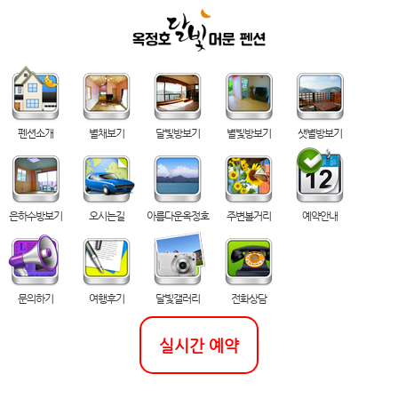
펜션소개
별채보기
달빛방보기
별빛방보기
샛별방보기
은하수방보기
오시는길
아름다운옥정호
주변볼거리
예약안내
문의하기
여행후기
달빛갤러리
전화상담
실시간 예약