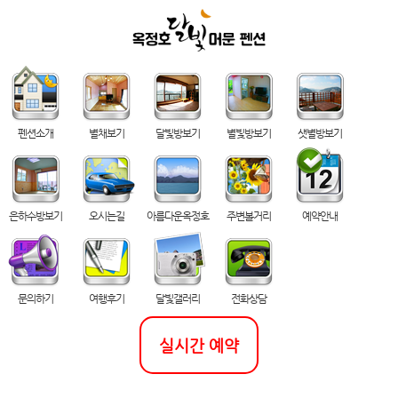
펜션소개
별채보기
달빛방보기
별빛방보기
샛별방보기
은하수방보기
오시는길
아름다운옥정호
주변볼거리
예약안내
문의하기
여행후기
달빛갤러리
전화상담
실시간 예약