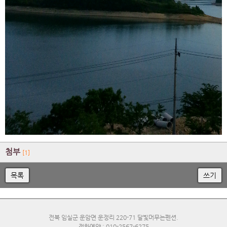
첨부
[1]
목록
쓰기
전북 임실군 운암면 운정리 220-71 달빛머무는펜션.
전화예약 : 010-2567-6275