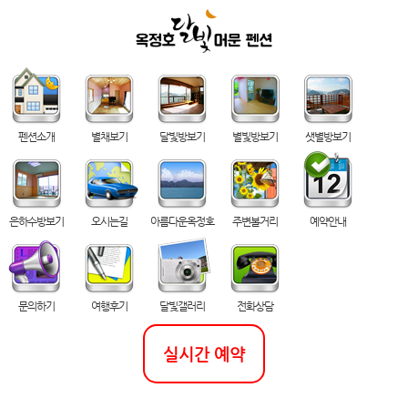
펜션소개
별채보기
달빛방보기
별빛방보기
샛별방보기
은하수방보기
오시는길
아름다운옥정호
주변볼거리
예약안내
문의하기
여행후기
달빛갤러리
전화상담
실시간 예약