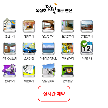
펜션소개
별채보기
달빛방보기
별빛방보기
샛별방보기
은하수방보기
오시는길
아름다운옥정호
주변볼거리
예약안내
문의하기
여행후기
달빛갤러리
전화상담
실시간 예약