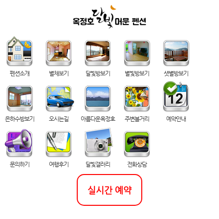
펜션소개
별채보기
달빛방보기
별빛방보기
샛별방보기
은하수방보기
오시는길
아름다운옥정호
주변볼거리
예약안내
문의하기
여행후기
달빛갤러리
전화상담
실시간 예약