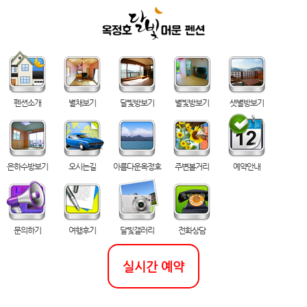
펜션소개
별채보기
달빛방보기
별빛방보기
샛별방보기
은하수방보기
오시는길
아름다운옥정호
주변볼거리
예약안내
문의하기
여행후기
달빛갤러리
전화상담
실시간 예약