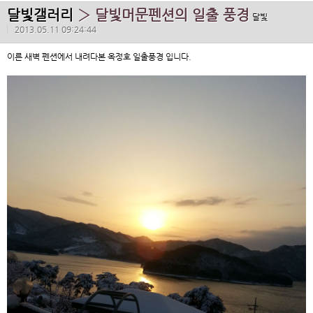
달빛갤러리
› 달빛머문펜션의 일출 풍경
달빛
2013.05.11 09:24:44
이른 새벽 펜션에서 내려다본 옥정호 일출풍경 입니다.