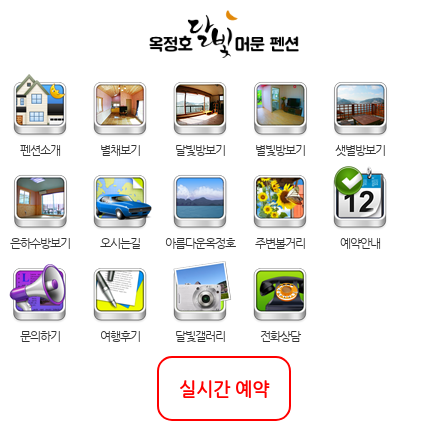
펜션소개
별채보기
달빛방보기
별빛방보기
샛별방보기
은하수방보기
오시는길
아름다운옥정호
주변볼거리
예약안내
문의하기
여행후기
달빛갤러리
전화상담
실시간 예약