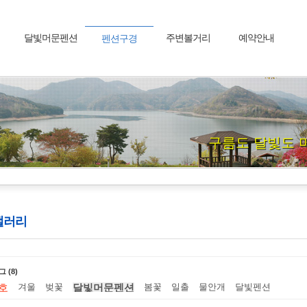
달빛머문펜션
주변볼거리
예약안내
펜션구경
구름도 달빛도 
갤러리
 (8)
겨울
벚꽃
봄꽃
일출
물안개
달빛펜션
호
달빛머문펜션