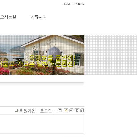
HOME
LOGIN
오시는길
커뮤니티
옥정호를 품안에!
머물고 가고픈 달빛머문펜션!
회원가입
로그인...