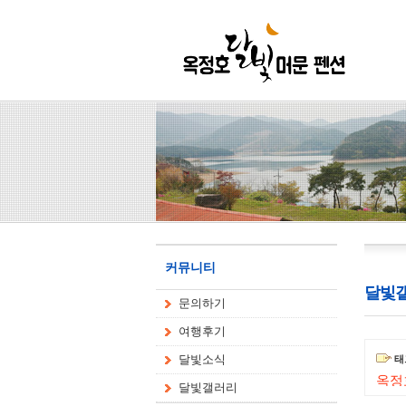
커뮤니티
달빛
문의하기
여행후기
달빛소식
태그
옥정
달빛갤러리