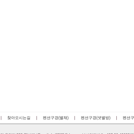
|
찾아오시는길
|
펜션구경(별채)
|
펜션구경(샛별방)
|
펜션구