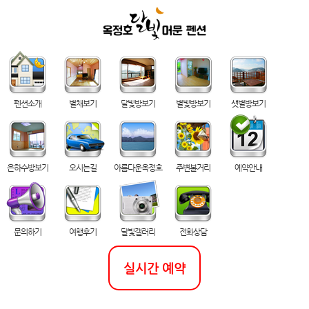
펜션소개
별채보기
달빛방보기
별빛방보기
샛별방보기
은하수방보기
오시는길
아름다운옥정호
주변볼거리
예약안내
문의하기
여행후기
달빛갤러리
전화상담
실시간 예약