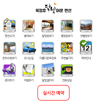
펜션소개
별채보기
달빛방보기
별빛방보기
샛별방보기
은하수방보기
오시는길
아름다운옥정호
주변볼거리
예약안내
문의하기
여행후기
달빛갤러리
전화상담
실시간 예약