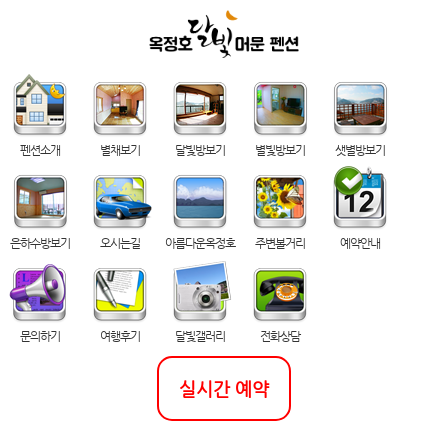
펜션소개
별채보기
달빛방보기
별빛방보기
샛별방보기
은하수방보기
오시는길
아름다운옥정호
주변볼거리
예약안내
문의하기
여행후기
달빛갤러리
전화상담
실시간 예약