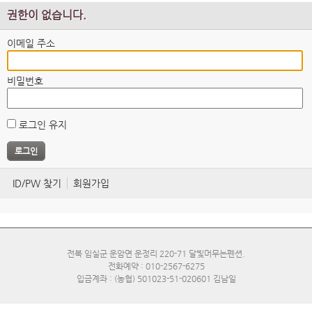
권한이 없습니다.
이메일 주소
비밀번호
로그인 유지
ID/PW 찾기
회원가입
전북 임실군 운암면 운정리 220-71 달빛머무는펜션.
전화예약 : 010-2567-6275
입금계좌 : (농협) 501023-51-020601 김남일