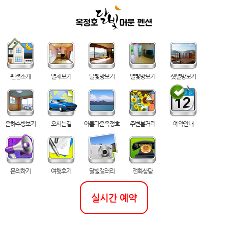
펜션소개
별채보기
달빛방보기
별빛방보기
샛별방보기
은하수방보기
오시는길
아름다운옥정호
주변볼거리
예약안내
문의하기
여행후기
달빛갤러리
전화상담
실시간 예약