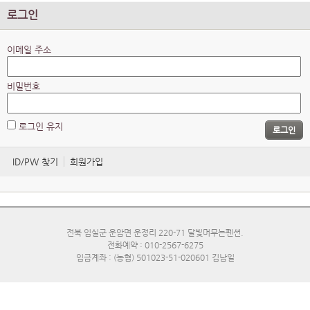
로그인
이메일 주소
비밀번호
로그인 유지
로그인
ID/PW 찾기
회원가입
전북 임실군 운암면 운정리 220-71 달빛머무는펜션.
전화예약 : 010-2567-6275
입금계좌 : (농협) 501023-51-020601 김남일