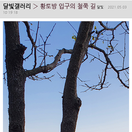
달빛갤러리
› 황토방 입구의 철쭉 길
달빛
2021.05.03
10:19:18