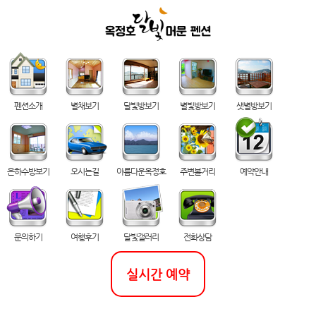
펜션소개
별채보기
달빛방보기
별빛방보기
샛별방보기
은하수방보기
오시는길
아름다운옥정호
주변볼거리
예약안내
문의하기
여행후기
달빛갤러리
전화상담
실시간 예약