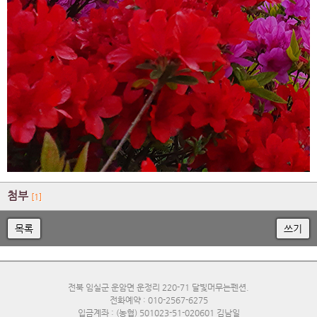
첨부
[1]
목록
쓰기
전북 임실군 운암면 운정리 220-71 달빛머무는펜션.
전화예약 : 010-2567-6275
입금계좌 : (농협) 501023-51-020601 김남일