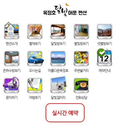
펜션소개
별채보기
달빛방보기
별빛방보기
샛별방보기
은하수방보기
오시는길
아름다운옥정호
주변볼거리
예약안내
문의하기
여행후기
달빛갤러리
전화상담
실시간 예약