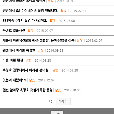
펜션에서 바라본 옥정호 물안개
달빛
2015.10.01
펜션에서 오! 마이베이비 촬영 헸답니다.
달빛
2015.07.31
SBS방송국에서 촬영 다녀갔어요
달빛
2015.07.08
옥정호 일출사진
달빛
2015.02.07
새롭게 파란색건물의 펜션(샛별방, 은하수방)을 신축
달빛
2015.02.07
펜션에서 바라본 옥정호
달빛
2014.09.28
노을 비친 펜션
달빛
2014.09.28
옥정호 전망대에서 바라본 붕어섬!
달빛
2014.09.28
첫눈이 내렸네요!
달빛
2013.12.07
펜션 앞마당 옥정호 햇살가득한 풍경
달빛
2013.10.06
1 / 2
다음 ›