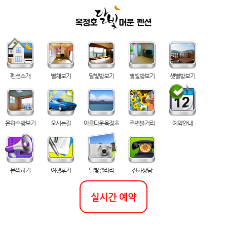
펜션소개
별채보기
달빛방보기
별빛방보기
샛별방보기
은하수방보기
오시는길
아름다운옥정호
주변볼거리
예약안내
문의하기
여행후기
달빛갤러리
전화상담
실시간 예약