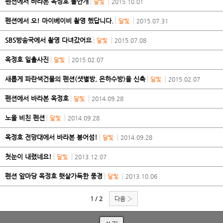
펜션에서 바라본 옥정호 물안개
달빛
2015.10.01
펜션에서 오! 마이베이비 촬영 헸답니다.
달빛
2015.07.31
SBS방송국에서 촬영 다녀갔어요
달빛
2015.07.08
옥정호 일출사진
달빛
2015.02.07
새롭게 파란색건물의 펜션(샛별방, 은하수방)을 신축
달빛
2015.02.07
펜션에서 바라본 옥정호
달빛
2014.09.28
노을 비친 펜션
달빛
2014.09.28
옥정호 전망대에서 바라본 붕어섬!
달빛
2014.09.28
첫눈이 내렸네요!
달빛
2013.12.07
펜션 앞마당 옥정호 햇살가득한 풍경
달빛
2013.10.06
1 / 2
다음 ›