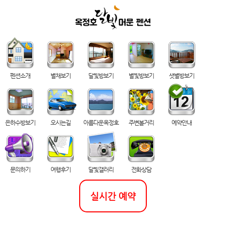
펜션소개
별채보기
달빛방보기
별빛방보기
샛별방보기
은하수방보기
오시는길
아름다운옥정호
주변볼거리
예약안내
문의하기
여행후기
달빛갤러리
전화상담
실시간 예약