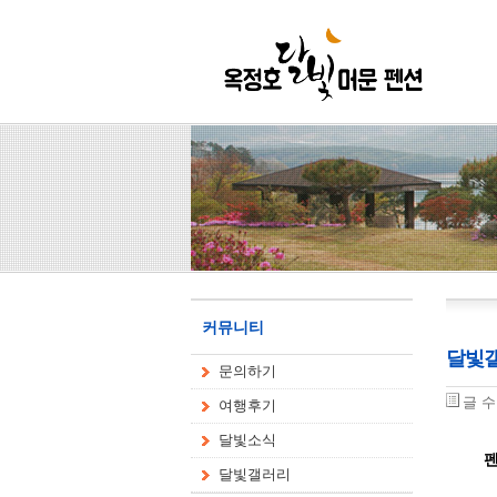
커뮤니티
달빛
문의하기
글 
여행후기
달빛소식
펜
달빛갤러리