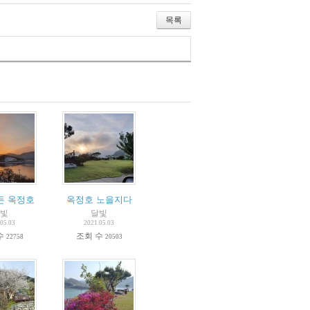
목록
든 옥정호
옥정호 노을지다
빛
달빛
05.03
2021.05.03
수
조회 수
22758
20503