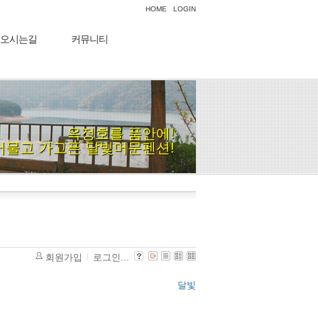
HOME
LOGIN
오시는길
커뮤니티
옥정호를 품안에!
머물고 가고픈 달빛머문펜션!
회원가입
로그인...
달빛