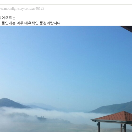
ww.moonlightstay.com/xe/46123
피어오르는
 물안개는 너무 매혹적인 풍경이랍니다.