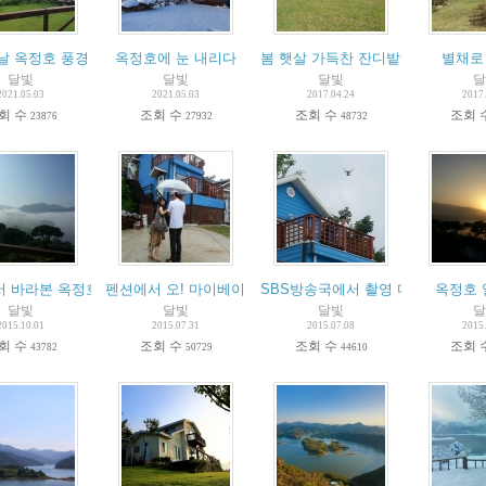
날 옥정호 풍경
옥정호에 눈 내리다
봄 햇살 가득찬 잔디밭에서 옥정호를
별채로
달빛
달빛
달빛
달
2021.05.03
2021.05.03
2017.04.24
2017.
회 수
조회 수
조회 수
조회 
23876
27932
48732
 바라본 옥정호 물안개
펜션에서 오! 마이베이비 촬영 헸답니다.
SBS방송국에서 촬영 다녀갔어요
옥정호 
달빛
달빛
달빛
달
2015.10.01
2015.07.31
2015.07.08
2015.
회 수
조회 수
조회 수
조회 
43782
50729
44610