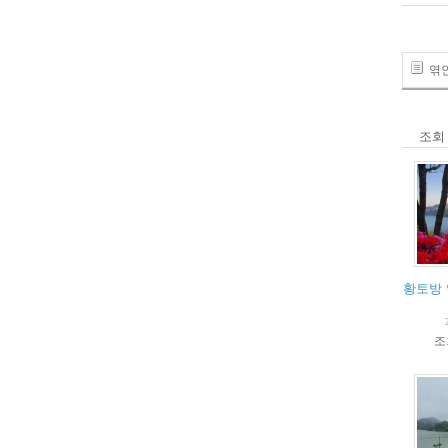
엮인글
조회
황토방 
조