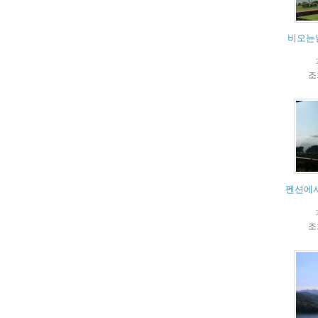
비오는
조
펜션에서
조