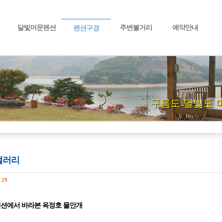
달빛머문펜션
주변볼거리
예약안내
펜션구경
구름도 달빛도 
갤러리
수
29
션에서 바라본 옥정호 물안개