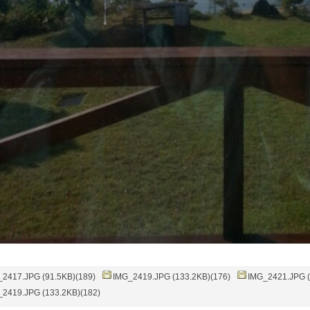
_2417.JPG (91.5KB)(189)
IMG_2419.JPG (133.2KB)(176)
IMG_2421.JPG (
_2419.JPG (133.2KB)(182)