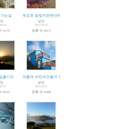
 한눈에~
 가는길
옥정호 달빛머문펜션에 봄이 왔어요~
빛
달빛
04.24
2017.04.24
수
조회 수
51176
44572
일출사진
새롭게 파란색건물의 펜션(샛별방, 은하수방)을 신축
빛
달빛
02.07
2015.02.07
수
조회 수
43523
43498