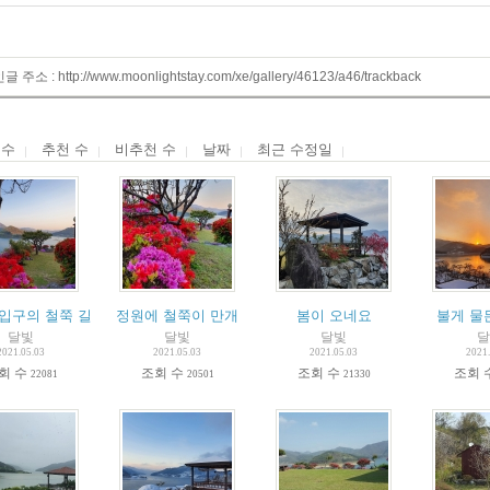
 주소 : http://www.moonlightstay.com/xe/gallery/46123/a46/trackback
 수
추천 수
비추천 수
날짜
최근 수정일
입구의 철쭉 길
정원에 철쭉이 만개
봄이 오네요
불게 물
달빛
달빛
달빛
달
2021.05.03
2021.05.03
2021.05.03
2021.
회 수
조회 수
조회 수
조회 
22081
20501
21330