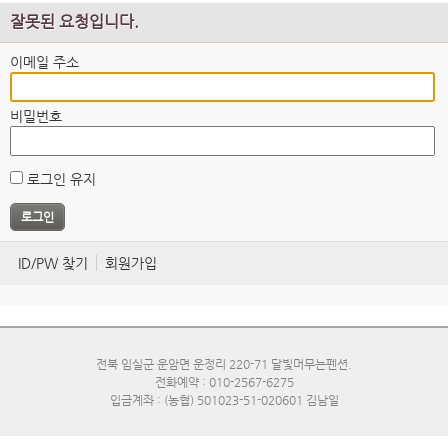
잘못된 요청입니다.
이메일 주소
비밀번호
로그인 유지
ID/PW 찾기
회원가입
전북 임실군 운암면 운정리 220-71 달빛머무는펜션.
전화예약 : 010-2567-6275
입금계좌 : (농협) 501023-51-020601 김남일