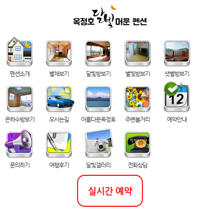
펜션소개
별채보기
달빛방보기
별빛방보기
샛별방보기
은하수방보기
오시는길
아름다운옥정호
주변볼거리
예약안내
문의하기
여행후기
달빛갤러리
전화상담
실시간 예약